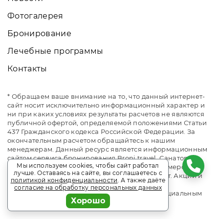
Фотогалерея
Бронирование
Лечебные программы
Контакты
* Обращаем ваше внимание на то, что данный интернет-
сайт носит исключительно информационный характер и
ни при каких условиях результаты расчетов не являются
публичной офертой, определяемой положениями Статьи
437 Гражданского кодекса Российской Федерации. За
окончательным расчетом обращайтесь к нашим
менеджерам. Данный ресурс является информационным
сайтом сервиса бронирования Broni.travel. Санаторий
Мы используем cookies, чтобы сайт работал
«им. Горького». Сайт онлайн бронирования номеров.
лучше. Оставаясь на сайте, вы соглашаетесь с
Актуальные цены, прайс-листы и наличие мест. Акции и
политикой конфиденциальности
. А также даёте
спецпредложения. Выгодное бронирование.
согласие на обработку персональных данных
Индивидуальный менеджер. Не является официальным
Хорошо
сайтом объекта размещения.