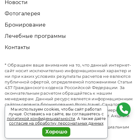
Новости
Фотогалерея
Бронирование
Лечебные программы
Контакты
* Обращаем ваше внимание на то, что данный интернет-
сайт носит исключительно информационный характер и
ни при каких условиях результаты расчетов не являются
публичной офертой, определяемой положениями Статьи
437 Гражданского кодекса Российской Федерации. За
окончательным расчетом обращайтесь к нашим
менеджерам. Данный ресурс является информационным
сайтом сервиса бронирования Broni.travel. Санаторий
Мы используем cookies, чтобы сайт работал
«им. Горького». Сайт онлайн бронирования номеров.
лучше. Оставаясь на сайте, вы соглашаетесь с
Актуальные цены, прайс-листы и наличие мест. Акции и
политикой конфиденциальности
. А также даёте
спецпредложения. Выгодное бронирование.
согласие на обработку персональных данных
Индивидуальный менеджер. Не является официальным
Хорошо
сайтом объекта размещения.